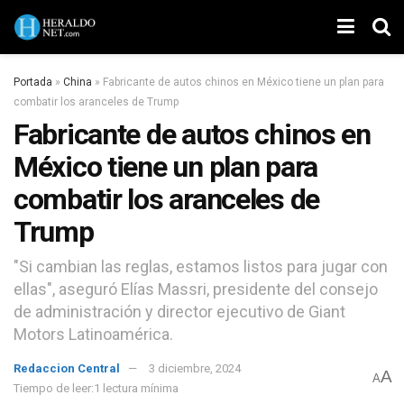
Portada
»
China
»
Fabricante de autos chinos en México tiene un plan para
combatir los aranceles de Trump
Fabricante de autos chinos en
México tiene un plan para
combatir los aranceles de
Trump
"Si cambian las reglas, estamos listos para jugar con
ellas", aseguró Elías Massri, presidente del consejo
de administración y director ejecutivo de Giant
Motors Latinoamérica.
Redaccion Central
3 diciembre, 2024
A
A
Tiempo de leer:1 lectura mínima