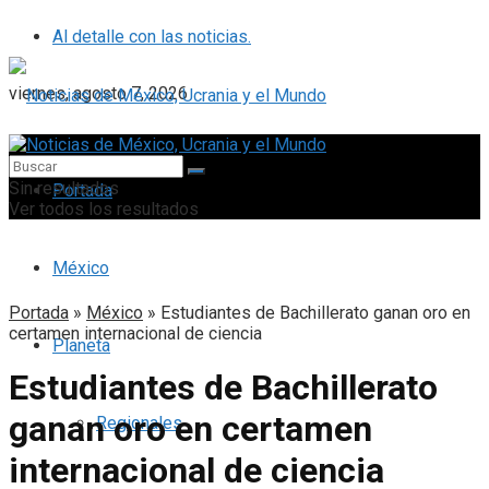
Al detalle con las noticias.
viernes, agosto 7, 2026
Sin resultados
Portada
Ver todos los resultados
México
Portada
»
México
»
Estudiantes de Bachillerato ganan oro en
certamen internacional de ciencia
Planeta
Estudiantes de Bachillerato
ganan oro en certamen
Regionales
internacional de ciencia