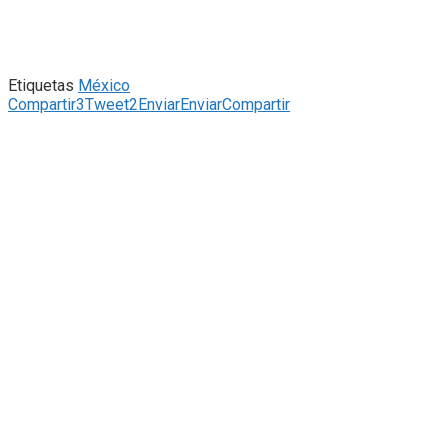
Etiquetas
México
Compartir
3
Tweet
2
Enviar
Enviar
Compartir