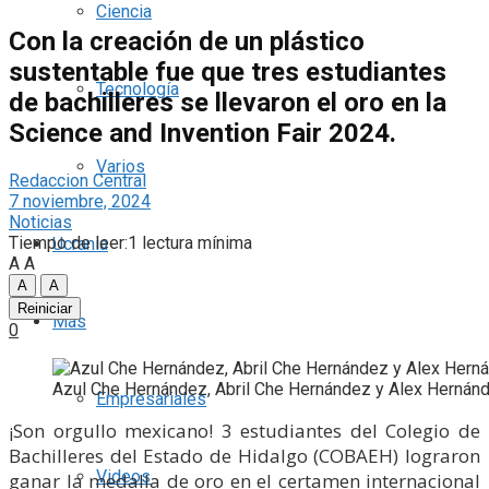
Ciencia
Con la creación de un plástico
sustentable fue que tres estudiantes
Tecnología
de bachilleres se llevaron el oro en la
Science and Invention Fair 2024.
Varios
Redaccion Central
7 noviembre, 2024
Noticias
Tiempo de leer:1 lectura mínima
Ucrania
A
A
A
A
Reiniciar
Más
0
Azul Che Hernández, Abril Che Hernández y Alex Hernán
Empresariales
¡Son orgullo mexicano! 3 estudiantes del Colegio de
Bachilleres del Estado de Hidalgo (COBAEH) lograron
Videos
ganar la medalla de oro en el certamen internacional