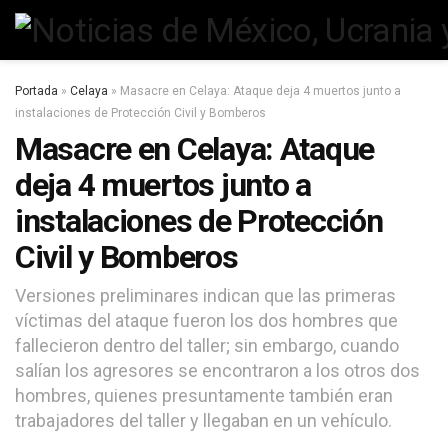
Portada
»
Celaya
»
Masacre en Celaya: Ataque deja 4 muertos junto a
instalaciones de Protección Civil y Bomberos
Masacre en Celaya: Ataque
deja 4 muertos junto a
instalaciones de Protección
Civil y Bomberos
Versiones preliminares indican que las primeras
víctimas del ataque fueron los dos hombres que
fallecieron dentro del taller; sin embargo, cuando
salían los agresores se encontraron a los otros dos
hombres, quienes presuntamente también eran
trabajadores del taller y llegaban en un vehículo.