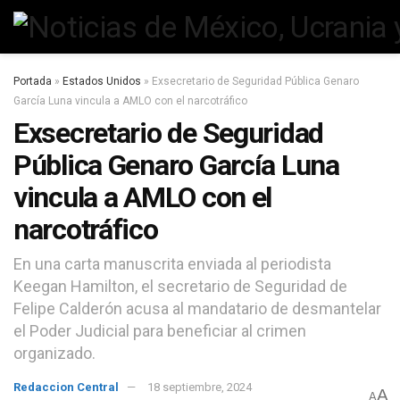
Portada
»
Estados Unidos
»
Exsecretario de Seguridad Pública Genaro
García Luna vincula a AMLO con el narcotráfico
Exsecretario de Seguridad
Pública Genaro García Luna
vincula a AMLO con el
narcotráfico
En una carta manuscrita enviada al periodista
Keegan Hamilton, el secretario de Seguridad de
Felipe Calderón acusa al mandatario de desmantelar
el Poder Judicial para beneficiar al crimen
organizado.
Redaccion Central
18 septiembre, 2024
A
A