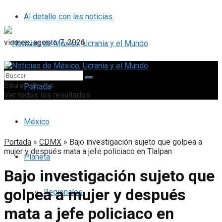
Al detalle con las noticias.
viernes, agosto 7, 2026
Sin resultados
Portada
Ver todos los resultados
México
Portada
»
CDMX
»
Bajo investigación sujeto que golpea a
mujer y después mata a jefe policiaco en Tlalpan
Planeta
Bajo investigación sujeto que
golpea a mujer y después
Regionales
mata a jefe policiaco en