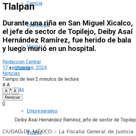
Ciencia
Tlalpan
Durante una riña en San Miguel Xicalco,
Tecnología
el jefe de sector de Topilejo, Deiby Asaí
Hernández Ramírez, fue herido de bala
Varios
y luego murió en un hospital.
Redaccion Central
17 septiembre, 2024
Ucrania
Noticias
Tiempo de leer:2 minutos de lectura
A
A
Más
A
A
Reiniciar
0
Empresariales
Deiby Asaí Hernández Ramírez, jefe de sector de Topilejo
CIUDAD DE MÉXICO – La Fiscalía General de Justicia
Videos