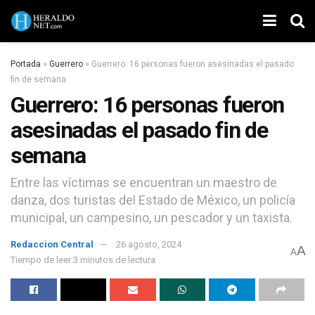
Portada
»
Guerrero
»
Guerrero: 16 personas fueron asesinadas el pasado
fin de semana
Guerrero: 16 personas fueron
asesinadas el pasado fin de
semana
Entre las víctimas se encuentran un maestro de
danza, dos turistas del Estado de México, un policía
municipal, un campesino, un pescador y un taxista.
Redaccion Central
26 agosto, 2024
A
A
Tiempo de leer:3 minutos de lectura