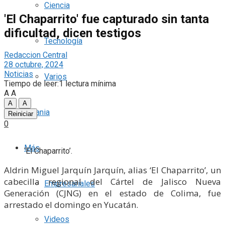
Ciencia
'El Chaparrito' fue capturado sin tanta
dificultad, dicen testigos
Tecnología
Redaccion Central
28 octubre, 2024
Noticias
Varios
Tiempo de leer:1 lectura mínima
A
A
A
A
Ucrania
Reiniciar
0
Más
‘El Chaparrito’.
Aldrin Miguel Jarquín Jarquín, alias ‘El Chaparrito’, un
cabecilla regional del Cártel de Jalisco Nueva
Empresariales
Generación (CJNG) en el estado de Colima, fue
arrestado el domingo en Yucatán.
Videos