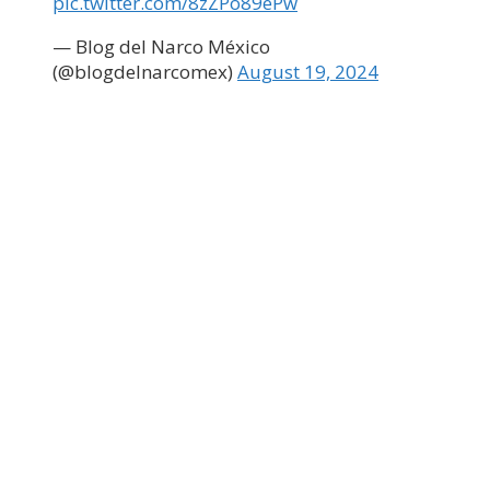
pic.twitter.com/8zZPo89ePw
— Blog del Narco México
(@blogdelnarcomex)
August 19, 2024