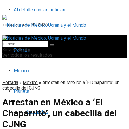
Al detalle con las noticias.
lunes, agosto 10, 2026
Sin resultados
Portada
Ver todos los resultados
México
Portada
»
México
»
Arrestan en México a ‘El Chaparrito’, un
cabecilla del CJNG
Planeta
Arrestan en México a ‘El
Chaparrito’, un cabecilla del
Regionales
CJNG