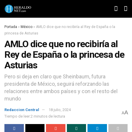
Portada
»
México
»
AMLO dice que no recibiría al Rey de España o la
princesa de Asturias
AMLO dice que no recibiría al
Rey de España o la princesa de
Asturias
Pero si deja en claro que Sheinbaum, futura
presidenta de México, seguirá reforzando las
relaciones entre ambos países y con el resto del
mundo
Redaccion Central
18 julio, 2024
A
A
Tiempo de leer:2 minutos de lectura