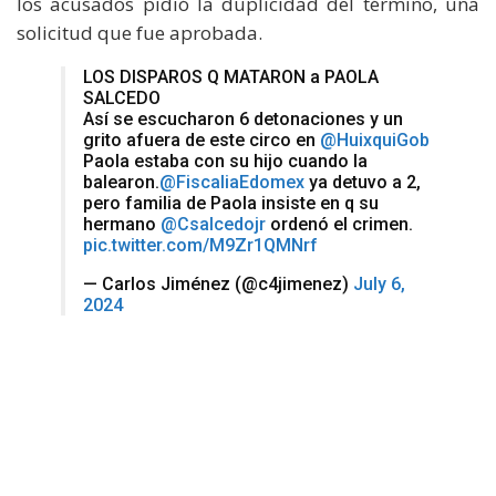
los acusados pidió la duplicidad del término, una
solicitud que fue aprobada.
LOS DISPAROS Q MATARON a PAOLA
SALCEDO
Así se escucharon 6 detonaciones y un
grito afuera de este circo en
@HuixquiGob
Paola estaba con su hijo cuando la
balearon.
@FiscaliaEdomex
ya detuvo a 2,
pero familia de Paola insiste en q su
hermano
@Csalcedojr
ordenó el crimen.
pic.twitter.com/M9Zr1QMNrf
— Carlos Jiménez (@c4jimenez)
July 6,
2024