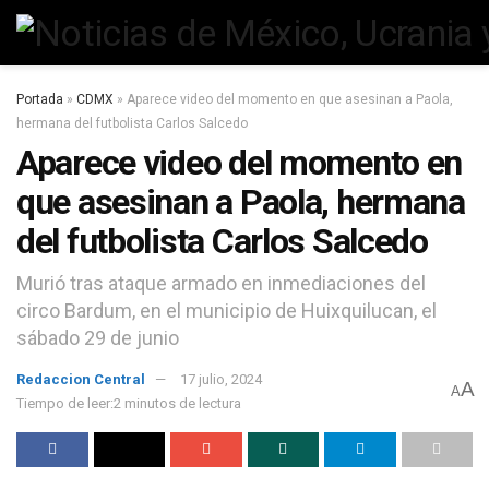
Portada
»
CDMX
»
Aparece video del momento en que asesinan a Paola,
hermana del futbolista Carlos Salcedo
Aparece video del momento en
que asesinan a Paola, hermana
del futbolista Carlos Salcedo
Murió tras ataque armado en inmediaciones del
circo Bardum, en el municipio de Huixquilucan, el
sábado 29 de junio
Redaccion Central
17 julio, 2024
A
A
Tiempo de leer:2 minutos de lectura