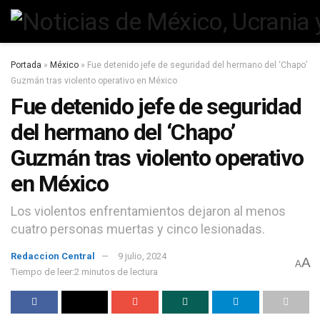
Portada
»
México
»
Fue detenido jefe de seguridad del hermano del ‘Chapo’
Guzmán tras violento operativo en México
Fue detenido jefe de seguridad
del hermano del ‘Chapo’
Guzmán tras violento operativo
en México
Los violentos enfrentamientos dejaron al menos
cuatro personas muertas y cinco lesionadas.
Redaccion Central
9 julio, 2024
A
A
Tiempo de leer:2 minutos de lectura