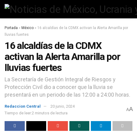
Portada
»
México
»
16 alcaldías de la CDMX activan la Alerta Amarilla por
lluvias fuertes
16 alcaldías de la CDMX
activan la Alerta Amarilla por
lluvias fuertes
La Secretaría de Gestión Integral de Riesgos y
Protección Civil dio a conocer que la lluvia se
presentará en un periodo de las 12:00 a 24:00 horas.
Redaccion Central
20 junio, 2024
A
A
Tiempo de leer:2 minutos de lectura