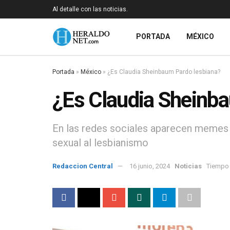
Al detalle con las noticias.
PORTADA
MÉXICO
Portada
»
México
»
¿Es Claudia Sheinbaum Pardo lesbiana?
¿Es Claudia Sheinb
En las redes sociales aparecen memes 
sexual al lesbianismo
Redaccion Central
16 junio, 2024
Noticias
Tiempo 