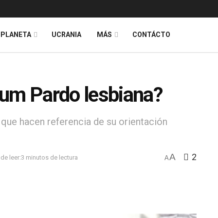
PLANETA
UCRANIA
MÁS
CONTÁCTO
aum Pardo lesbiana?
que hacen referencia de su orientación
A
2
de leer:3 minutos de lectura
A