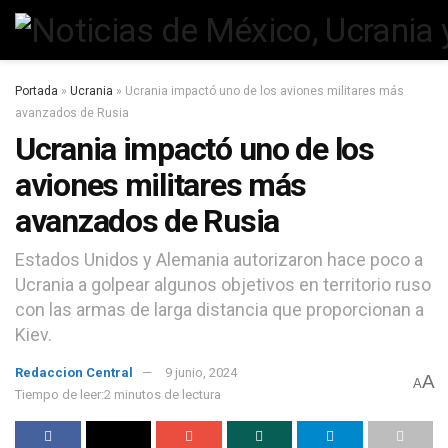
Portada
»
Ucrania
»
Ucrania impactó uno de los aviones militares más
avanzados de Rusia
Ucrania impactó uno de los
aviones militares más
avanzados de Rusia
Estados Unidos y Alemania autorizaron hace poco a
Ucrania a golpear algunos objetivos en territorio ruso
con las armas de larga distancia que proporcionan a
Kiev.
Redaccion Central
9 junio, 2024
A
A
Tiempo de leer:2 minutos de lectura