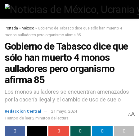
Portada
»
México
»
Gobierno de Tabasco dice que sólo han muerto 4
monos aulladores pero organismo afirma 85
Gobierno de Tabasco dice que
sólo han muerto 4 monos
aulladores pero organismo
afirma 85
Los monos aulladores se encuentran amenazados
por la cacería ilegal y el cambio de uso de suelo
Redaccion Central
21 mayo, 2024
A
A
Tiempo de leer:2 minutos de lectura