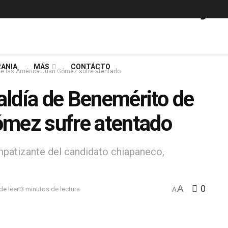
ANIA
MÁS
CONTÁCTO
 de las América Juan Gómez sufre atentado
caldía de Benemérito de
ómez sufre atentado
impatizante del candidato chiapaneco,
A
0
e leer:3 minutos de lectura
A