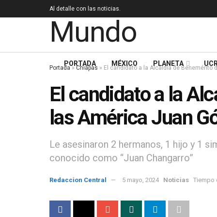
Al detalle con las noticias.
PORTADA
MÉXICO
PLANETA
UCR
Portada
»
Chiapas
»
El candidato a la Alcaldía de Benemérito
El candidato a la Al
las América Juan G
Le asesinaron 2 hermanos, 1 hijo y 1 s
conocido como “Juan Changarro”
Redaccion Central
5 mayo, 2024
Noticias
Tiempo d