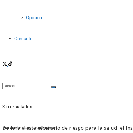
Opinión
Contácto
Sin resultados
De cara a este escenario de riesgo para la salud, el I
Ver todos los resultados