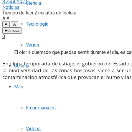
8 abril, 2024
Ciencia
Noticias
Tiempo de leer:2 minutos de lectura
A
A
Tecnología
A
A
Reiniciar
0
Varios
El olor a quemado que puedas sentir durante el día, es c
En plena temporada de estiaje, el gobierno del Estado 
Ucrania
la biodiversidad de las zonas boscosas, viene a ser un
contaminación atmosférica que provocan el humo y las 
Más
Empresariales
Videos