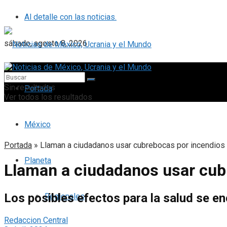
Al detalle con las noticias.
sábado, agosto 8, 2026
Sin resultados
Portada
Ver todos los resultados
México
Portada
»
Llaman a ciudadanos usar cubrebocas por incendios
Planeta
Llaman a ciudadanos usar cub
Los posibles efectos para la salud se en
Regionales
Redaccion Central