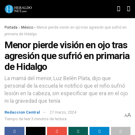
Portada
»
México
»
Menor pierde visión en ojo tras agresión que sufrió en
primaria de Hidalgo
Menor pierde visión en ojo tras
agresión que sufrió en primaria
de Hidalgo
La mamá del menor, Luz Belén Plata, dijo que
personal de la escuela le notificó que el niño sufrió
lesión en la cabeza, sin especificar que era en el ojo
ni la gravedad que tenía
Redaccion Central
27 marzo, 2024
A
A
Tiempo de leer:3 minutos de lectura