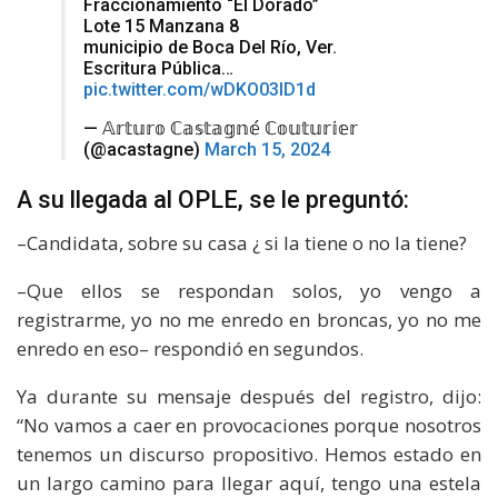
Fraccionamiento “El Dorado”
Lote 15 Manzana 8
municipio de Boca Del Río, Ver.
Escritura Pública…
pic.twitter.com/wDKO03lD1d
— 𝔸𝕣𝕥𝕦𝕣𝕠 ℂ𝕒𝕤𝕥𝕒𝕘𝕟𝕖́ ℂ𝕠𝕦𝕥𝕦𝕣𝕚𝕖𝕣
(@acastagne)
March 15, 2024
A su llegada al OPLE, se le preguntó:
–Candidata, sobre su casa ¿ si la tiene o no la tiene?
–Que ellos se respondan solos, yo vengo a
registrarme, yo no me enredo en broncas, yo no me
enredo en eso– respondió en segundos.
Ya durante su mensaje después del registro, dijo:
“No vamos a caer en provocaciones porque nosotros
tenemos un discurso propositivo. Hemos estado en
un largo camino para llegar aquí, tengo una estela