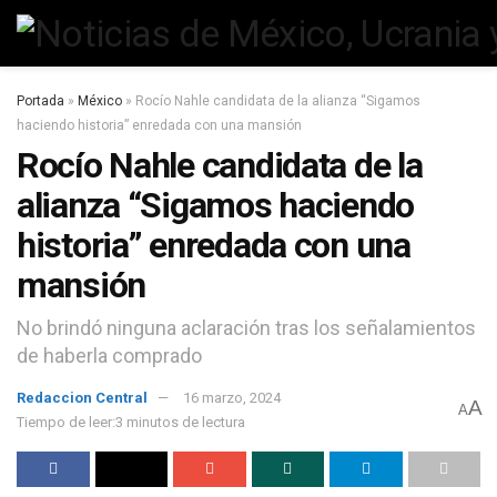
Portada
»
México
»
Rocío Nahle candidata de la alianza “Sigamos
haciendo historia” enredada con una mansión
Rocío Nahle candidata de la
alianza “Sigamos haciendo
historia” enredada con una
mansión
No brindó ninguna aclaración tras los señalamientos
de haberla comprado
Redaccion Central
16 marzo, 2024
A
A
Tiempo de leer:3 minutos de lectura