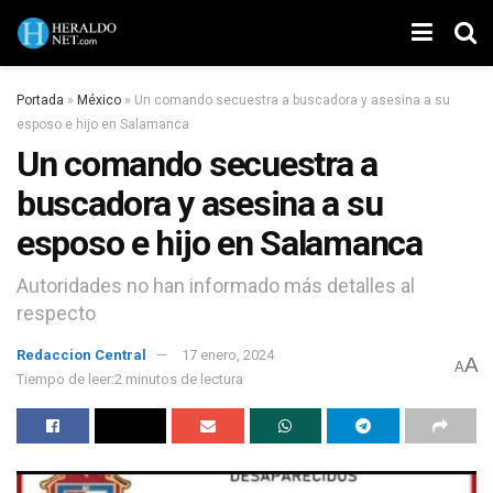
Portada
»
México
»
Un comando secuestra a buscadora y asesina a su
esposo e hijo en Salamanca
Un comando secuestra a
buscadora y asesina a su
esposo e hijo en Salamanca
Autoridades no han informado más detalles al
respecto
Redaccion Central
17 enero, 2024
A
A
Tiempo de leer:2 minutos de lectura