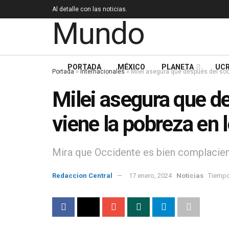
Al detalle con las noticias.
PORTADA
MÉXICO
PLANETA
UCR
Portada
»
Internacionales
»
Milei asegura que después del soc
Milei asegura que d
viene la pobreza en 
Mira que Occidente es bien complacien
Redaccion Central
17 enero, 2024
Noticias
Tiempo