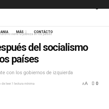
ANIA
MÁS
CONTÁCTO
ialismo viene la pobreza en los países
espués del socialismo
los países
te con los gobiernos de izquierda
A
0
 de leer:1 lectura mínima
A