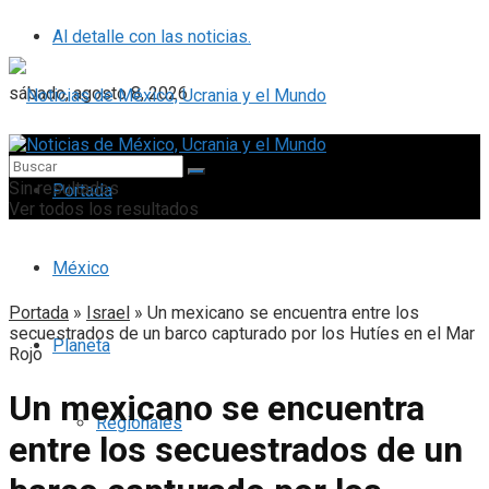
Al detalle con las noticias.
sábado, agosto 8, 2026
Sin resultados
Portada
Ver todos los resultados
México
Portada
»
Israel
»
Un mexicano se encuentra entre los
secuestrados de un barco capturado por los Hutíes en el Mar
Planeta
Rojo
Un mexicano se encuentra
Regionales
entre los secuestrados de un