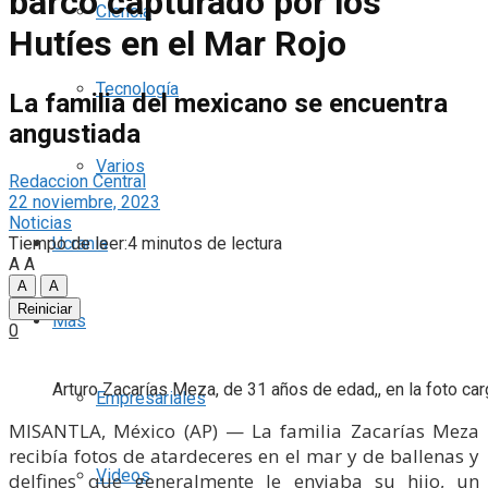
barco capturado por los
Ciencia
Hutíes en el Mar Rojo
Tecnología
La familia del mexicano se encuentra
angustiada
Varios
Redaccion Central
22 noviembre, 2023
Noticias
Tiempo de leer:4 minutos de lectura
Ucrania
A
A
A
A
Reiniciar
Más
0
Arturo Zacarías Meza, de 31 años de edad,, en la foto ca
Empresariales
MISANTLA, México (AP) — La familia Zacarías Meza
recibía fotos de atardeceres en el mar y de ballenas y
Videos
delfines que generalmente le enviaba su hijo, un