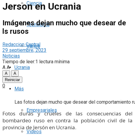
Ciencia
Jerson en Ucrania
Imágenes dejan mucho que desear de
Tecnología
ls rusos
Redaccion Central
Varios
29 septiembre, 2023
Noticias
Tiempo de leer:1 lectura mínima
A
A
Ucrania
A
A
Reiniciar
0
Más
Las fotos dejan mucho que desear del comportamiento r
Empresariales
Fotos duras y crueles de las consecuencias del
bombardeo ruso en contra la población civil de la
provincia de Jersón en Ucrania.
Videos