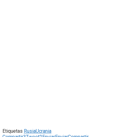
Etiquetas
Rusia
Ucrania
Compartir
3
Tweet
2
Enviar
Enviar
Compartir