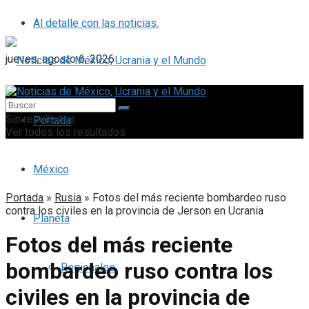
Al detalle con las noticias.
jueves, agosto 6, 2026
Sin resultados
Portada
Ver todos los resultados
México
Portada
»
Rusia
»
Fotos del más reciente bombardeo ruso
contra los civiles en la provincia de Jerson en Ucrania
Planeta
Fotos del más reciente
bombardeo ruso contra los
Regionales
civiles en la provincia de