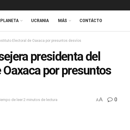
PLANETA
UCRANIA
MÁS
CONTÁCTO
nstituto Electoral de Oaxaca por presuntos desvíos
ejera presidenta del
de Oaxaca por presuntos
A
0
iempo de leer:2 minutos de lectura
A