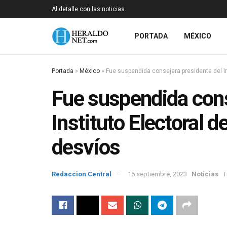
Al detalle con las noticias.
PORTADA
MÉXICO
Portada
»
México
»
Fue suspendida consejera presidenta del I
Fue suspendida cons
Instituto Electoral 
desvíos
Redaccion Central
16 septiembre, 2023
Noticias
T