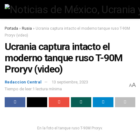
Portada
»
Rusia
»
Ucrania captura intacto el moderno tanque ruso T-90M
Proryv (video)
Ucrania captura intacto el
moderno tanque ruso T-90M
Proryv (video)
Redaccion Central
13 septiembre, 2023
A
A
Tiempo de leer:1 lectura mínima
En la foto el tanque ruso T-90M Proryv.