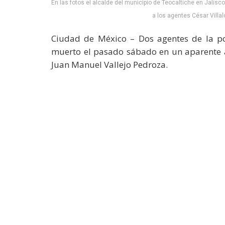
En las fotos el alcalde del municipio de Teocaltiche en Jalisc
a los agentes César Villa
Ciudad de México – Dos agentes de la poli
muerto el pasado sábado en un aparente a
Juan Manuel Vallejo Pedroza.