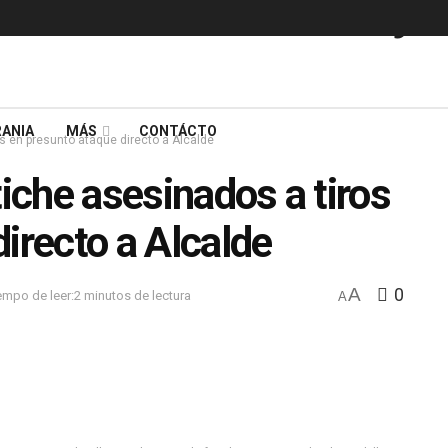
ANIA
MÁS
CONTÁCTO
os en presunto ataque directo a Alcalde
tiche asesinados a tiros
irecto a Alcalde
A
0
empo de leer:2 minutos de lectura
A