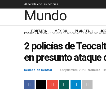
Al detalle con las noticias.
PORTADA
MÉXICO
PLANETA
UCR
Portada
»
México
»
2 policías de Teocaltiche asesinados a tir
2 policías de Teocal
en presunto ataque d
Redaccion Central
4 septiembre, 2023
Noticias
Ti