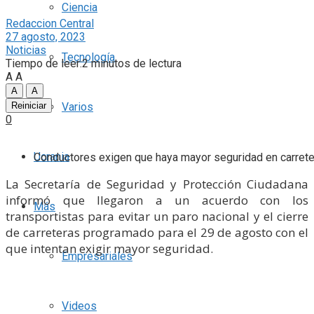
Ciencia
Redaccion Central
27 agosto, 2023
Noticias
Tecnología
Tiempo de leer:2 minutos de lectura
A
A
A
A
Reiniciar
Varios
0
Ucrania
Conductores exigen que haya mayor seguridad en carret
La Secretaría de Seguridad y Protección Ciudadana
informó que llegaron a un acuerdo con los
Más
transportistas para evitar un paro nacional y el cierre
de carreteras programado para el 29 de agosto con el
que intentan exigir mayor seguridad.
Empresariales
Videos