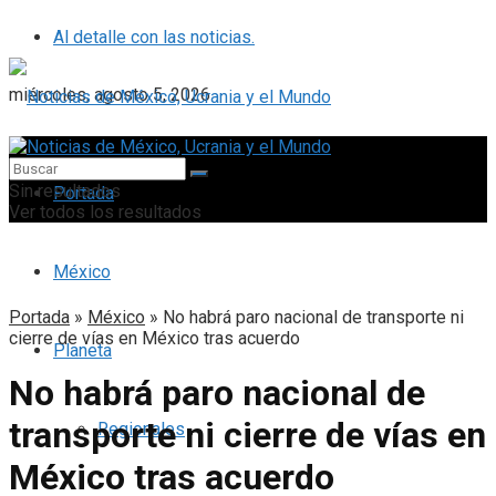
Al detalle con las noticias.
miércoles, agosto 5, 2026
Sin resultados
Portada
Ver todos los resultados
México
Portada
»
México
»
No habrá paro nacional de transporte ni
cierre de vías en México tras acuerdo
Planeta
No habrá paro nacional de
transporte ni cierre de vías en
Regionales
México tras acuerdo