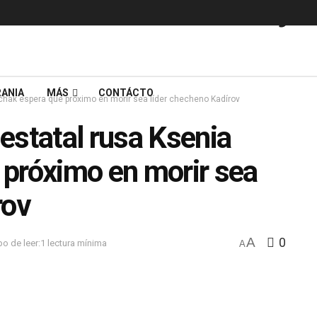
ANIA
MÁS
CONTÁCTO
chak espera que próximo en morir sea líder checheno Kadírov
estatal rusa Ksenia
próximo en morir sea
rov
A
0
o de leer:1 lectura mínima
A