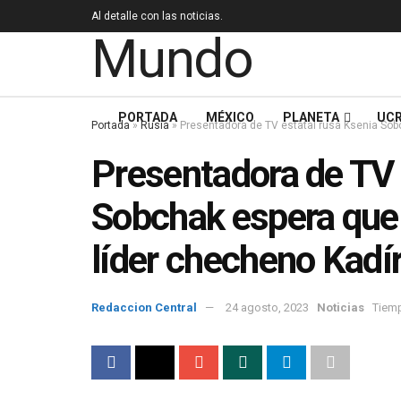
Al detalle con las noticias.
PORTADA
MÉXICO
PLANETA
UCR
Portada
»
Rusia
»
Presentadora de TV estatal rusa Ksenia Sob
Presentadora de TV 
Sobchak espera que 
líder checheno Kadí
Redaccion Central
24 agosto, 2023
Noticias
Tiemp