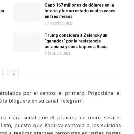
Ganó 167 millones de dólares en la
sia
lotería y fue arrestado cuatro veces
en tres meses
4 AGOSTO, 2026
Trump considera a Zelensky un
“ganador” por la resistencia
ucraniana y sus ataques a Rusia
28 JULIO, 2026
trolados por el centro: el primero, Prigozhina, el
ó la bloguera en su canal Telegram.
una clara señal que el próximo en morir será el
isto, puesto que Kadírov controla a los suicidas
os a realizar ataques terroristas en varias partes