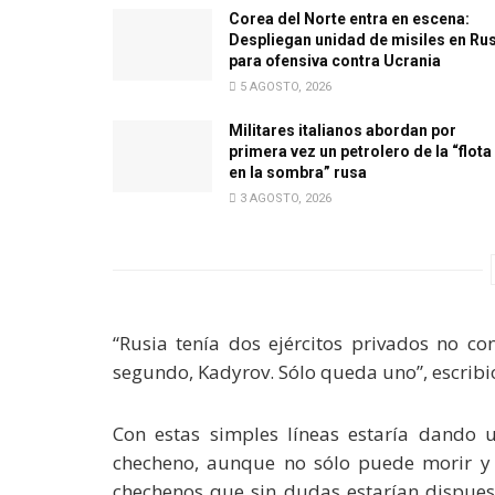
Corea del Norte entra en escena:
Despliegan unidad de misiles en Ru
para ofensiva contra Ucrania
5 AGOSTO, 2026
Militares italianos abordan por
primera vez un petrolero de la “flota
en la sombra” rusa
3 AGOSTO, 2026
“Rusia tenía dos ejércitos privados no con
segundo, Kadyrov. Sólo queda uno”, escribi
Con estas simples líneas estaría dando 
checheno, aunque no sólo puede morir y l
chechenos que sin dudas estarían dispuest