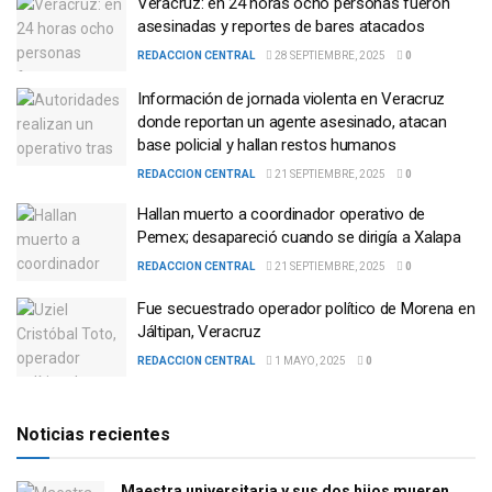
Veracruz: en 24 horas ocho personas fueron
asesinadas y reportes de bares atacados
REDACCION CENTRAL
28 SEPTIEMBRE, 2025
0
Información de jornada violenta en Veracruz
donde reportan un agente asesinado, atacan
base policial y hallan restos humanos
REDACCION CENTRAL
21 SEPTIEMBRE, 2025
0
Hallan muerto a coordinador operativo de
Pemex; desapareció cuando se dirigía a Xalapa
REDACCION CENTRAL
21 SEPTIEMBRE, 2025
0
Fue secuestrado operador político de Morena en
Jáltipan, Veracruz
REDACCION CENTRAL
1 MAYO, 2025
0
Noticias recientes
Maestra universitaria y sus dos hijos mueren