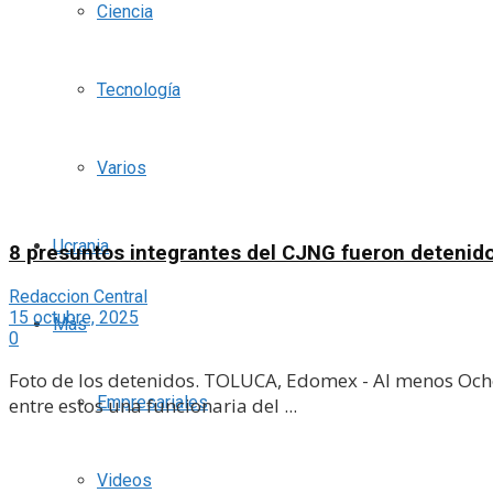
Ciencia
Tecnología
Varios
Ucrania
8 presuntos integrantes del CJNG fueron detenidos
Redaccion Central
15 octubre, 2025
Más
0
Foto de los detenidos. TOLUCA, Edomex - Al menos Ocho
Empresariales
entre estos una funcionaria del ...
Videos