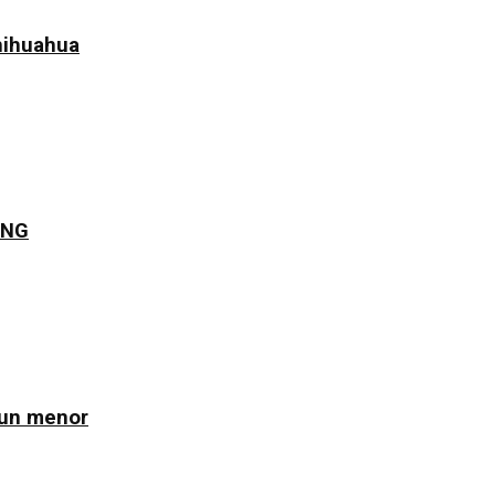
hihuahua
JNG
 un menor