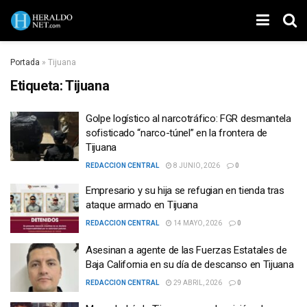
Portada
»
Tijuana
Etiqueta:
Tijuana
Golpe logístico al narcotráfico: FGR desmantela
sofisticado “narco-túnel” en la frontera de
Tijuana
REDACCION CENTRAL
8 JUNIO, 2026
0
Empresario y su hija se refugian en tienda tras
ataque armado en Tijuana
REDACCION CENTRAL
14 MAYO, 2026
0
Asesinan a agente de las Fuerzas Estatales de
Baja California en su día de descanso en Tijuana
REDACCION CENTRAL
29 ABRIL, 2026
0