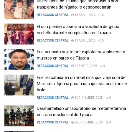
Muere bebé de Tijuana que sobrevivió a dos
trasplantes de hígado: lo desconectarán
REDACCION CENTRAL
13 ABRIL, 2026
0
El cumpleañero asesina a vocalista de grupo
norteño durante cumpleaños en Tijuana
REDACCION CENTRAL
13 ABRIL, 2026
0
Fue acusado sujeto por explotar sexualmente a
mujeres en bares de Tijuana
REDACCION CENTRAL
20 ENERO, 2026
0
Fue rescatada en un hotel niña que viaja sola de
Mexicali a Tijuana para una supuesta audición de
baile
REDACCION CENTRAL
31 DICIEMBRE, 2025
0
Desmantelado un laboratorio de metanfetamina
en zona residencial de Tijuana
REDACCION CENTRAL
24 DICIEMBRE, 2025
0