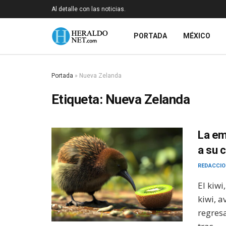
Al detalle con las noticias.
PORTADA
MÉXICO
Portada
»
Nueva Zelanda
Etiqueta:
Nueva Zelanda
La em
a su c
REDACCIO
El kiwi
kiwi, 
regresa