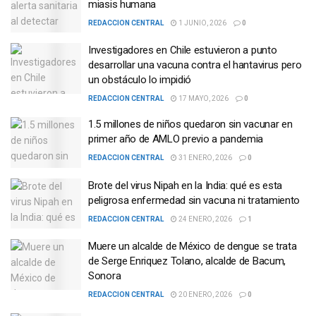
miasis humana
REDACCION CENTRAL
1 JUNIO, 2026
0
Investigadores en Chile estuvieron a punto
desarrollar una vacuna contra el hantavirus pero
un obstáculo lo impidió
REDACCION CENTRAL
17 MAYO, 2026
0
1.5 millones de niños quedaron sin vacunar en
primer año de AMLO previo a pandemia
REDACCION CENTRAL
31 ENERO, 2026
0
Brote del virus Nipah en la India: qué es esta
peligrosa enfermedad sin vacuna ni tratamiento
REDACCION CENTRAL
24 ENERO, 2026
1
Muere un alcalde de México de dengue se trata
de Serge Enriquez Tolano, alcalde de Bacum,
Sonora
REDACCION CENTRAL
20 ENERO, 2026
0