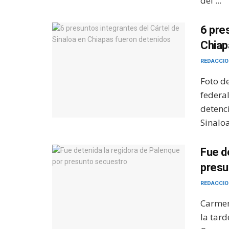
del ...
6 pre
Chiap
REDACCIO
Foto d
federal
detenci
Sinaloa
Fue d
presu
REDACCIO
Carmen
la tard