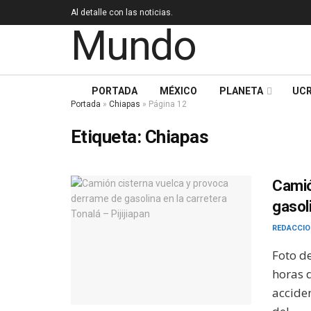
Al detalle con las noticias.
PORTADA
MÉXICO
PLANETA
UCR
Portada
»
Chiapas
»
Página 12
Etiqueta:
Chiapas
Camió
gasoli
REDACCIO
Foto de
horas 
acciden