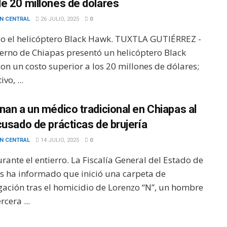
e 20 millones de dólares
N CENTRAL
26 JULIO, 2025
0
do el helicóptero Black Hawk. TUXTLA GUTIÉRREZ -
ierno de Chiapas presentó un helicóptero Black
on un costo superior a los 20 millones de dólares;
ivo, ...
nan a un médico tradicional en Chiapas al
cusado de prácticas de brujería
N CENTRAL
14 JULIO, 2025
0
rante el entierro. La Fiscalía General del Estado de
s ha informado que inició una carpeta de
igación tras el homicidio de Lorenzo “N”, un hombre
rcera ...