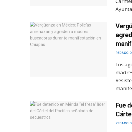
Carmen
Ayunta
Vergü
agred
manif
REDACCIO
Los age
madres
Resist
manifes
Fue de
Cárte
REDACCIO