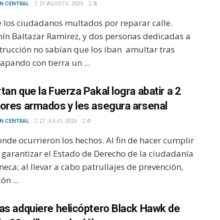
N CENTRAL
21 AGOSTO, 2025
0
e los ciudadanos multados por reparar calle.
ín Baltazar Ramírez, y dos personas dedicadas a
strucción no sabían que los iban amultar tras
apando con tierra un ...
tan que la Fuerza Pakal logra abatir a 2
ores armados y les asegura arsenal
N CENTRAL
27 JULIO, 2025
0
nde ocurrieron los hechos. Al fin de hacer cumplir
y garantizar el Estado de Derecho de la ciudadanía
eca; al llevar a cabo patrullajes de prevención,
ón ...
as adquiere helicóptero Black Hawk de