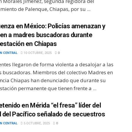
 Morales Jiménez, segunda regidora del
miento de Palenque, Chiapas, por su ...
enza en México: Policías amenazan y
en a madres buscadoras durante
estación en Chiapas
N CENTRAL
10 OCTUBRE, 2025
0
ntes llegaron de forma violenta a desalojar a las
 buscadoras. Miembros del colectivo Madres en
encia Chiapas han denunciado que durante su
tación permanente que tienen frente a ...
tenido en Mérida “el fresa” líder del
l del Pacífico señalado de secuestros
N CENTRAL
5 OCTUBRE, 2025
0