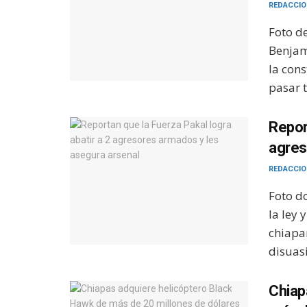
REDACCIO
Foto d
Benjam
la con
pasar t
Repor
agres
REDACCIO
Foto do
la ley 
chiapan
disuasi
Chiap