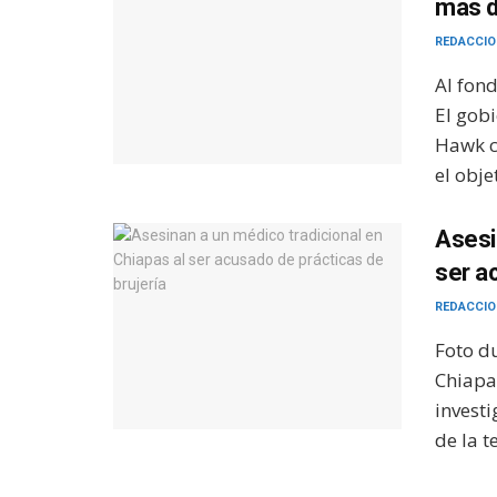
más d
REDACCIO
Al fon
El gob
Hawk c
el objet
Asesi
ser a
REDACCIO
Foto du
Chiapa
invest
de la te