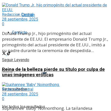
Redaccion Central
Opinión
28 septiembre, 2025
0
Contácto
Donald Trump Jr., hijo primogénito del actual
presidente de EE.UU. El empresario Donald Trump Jr.,
primogénito del actual presidente de EE.UU., imitó a
su padre durante la ceremonia de despedida...
Seguir Leyendo
Reina de la belleza pierde su título por culpa de
unas imágenes eróticas
Sin resultados
Redaccion Central
28 septiembre, 2025
0
Ver todos los resultados
Suphannee 'Baby' Noinonthong. La tailandesa