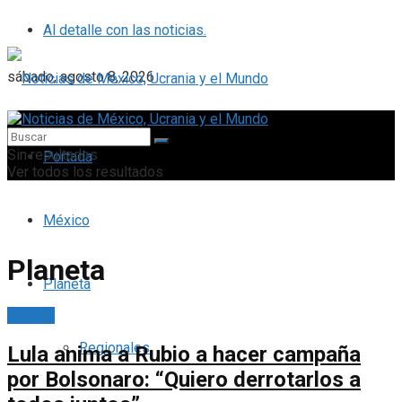
Al detalle con las noticias.
sábado, agosto 8, 2026
Sin resultados
Portada
Ver todos los resultados
México
Planeta
Planeta
Planeta
Regionales
Lula anima a Rubio a hacer campaña
por Bolsonaro: “Quiero derrotarlos a