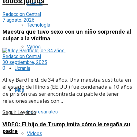
todos juntos”
Ciencia
Redaccion Central
7 agosto, 2026
Tecnología
Maestra que tuvo sexo con un niño sorprende al
culpar a la víctima
Varios
Redaccion Central
30 septiembre, 2025
0
Ucrania
Alley Bardfield, de 34 años. Una maestra sustituta en
el estado de Illinois (EE.UU.) fue condenada a 10 años
Más
de prisión tras ser encontrada culpable de tener
relaciones sexuales con...
Empresariales
Seguir Leyendo
VIDEO: El hijo de Trump imita cómo le regaña su
padre
Videos