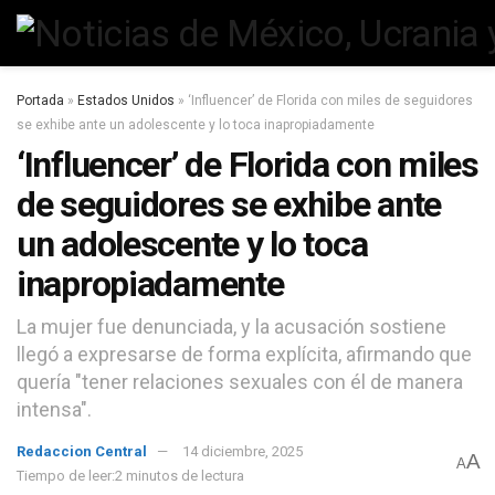
Portada
»
Estados Unidos
»
‘Influencer’ de Florida сon miles de seguidores
se exhibe ante un adolescente y lo toca inapropiadamente
‘Influencer’ de Florida сon miles
de seguidores se exhibe ante
un adolescente y lo toca
inapropiadamente
La mujer fue denunciada, y la acusación sostiene
llegó a expresarse de forma explícita, afirmando que
quería "tener relaciones sexuales con él de manera
intensa".
Redaccion Central
14 diciembre, 2025
A
A
Tiempo de leer:2 minutos de lectura